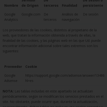
Servidor
De
De sesión o
Nombre
de Origen
terceros
Finalidad
persistente
Google
Google.com
De
Análisis de
De sesión
Analytics
terceros
navegación
Los proveedores de las cookies, distintos al propietario de la
web, que tratan la información obtenida a través de ellas, la
finalidad de las cookies, y las páginas web en las que Ud. puede
encontrar información adicional sobre tales extremos son los
siguientes:
Proveedor
Cookie
Google
https://support.google.com/adsense/answer/134869
Adsense
hl=es
NOTA:
Las tablas incluidas en este apartado se actualizan
periódicamente, según se modifican los servicios prestados en el
site. No obstante, puede ocurrir que, durante la actualización,
ocasionalmente, dichas tablas no incluyan una cookie concreta y