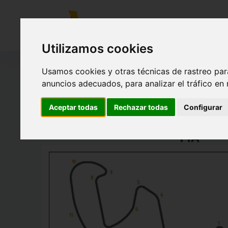
CIRCUITO
Utilizamos cookies
Usamos cookies y otras técnicas de rastreo par
anuncios adecuados, para analizar el tráfico en
Estas pruebas, se disputarán sobre el circuito de velo
Aceptar todas
Rechazar todas
Configurar
variante MotoGP (FIM), para la competición de BICICLE
FIA