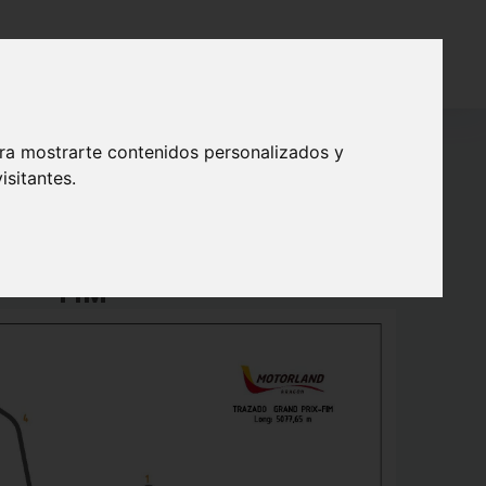
 SOLIDARIO
CONTACTO
ara mostrarte contenidos personalizados y
isitantes.
ararán sobre una distancia de 5077m, por vuelta,
FIA de 5344m.
FIM