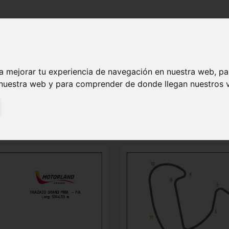
HORARIOS
MODALIDADES
REGLAMENTO
QUIERO SER
a mejorar tu experiencia de navegación en nuestra web, p
CIRCUITO
 nuestra web y para comprender de donde llegan nuestros v
cidad que habitualmente acogen eventos deportivos de motor y se prep
TA y para la CARRERA A PIE Y PATINES se disputará con la variante 